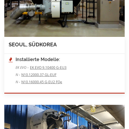
SEOUL, SÜDKOREA
Installierte Modelle:
-
EK EVO
EK EVO 9.10400 G-EU3
-
N
N10.12000.37 GL-EUF
-
N
N10.16000.45 G-EU2 FQe