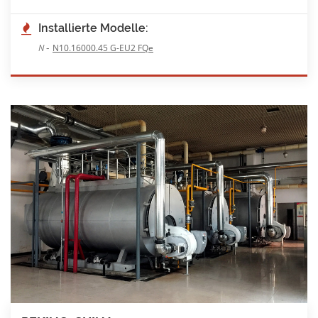
Installierte Modelle:
-
N
N10.16000.45 G-EU2 FQe