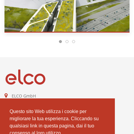
ELCO GmbH
Combustion Technologies Division
Ariston Group
Questo sito Web utilizza i cookie per
DE811544605
migliorare la tua esperienza. Cliccando su
qualsiasi link in questa pagina, dai il tuo
contact@elco-burners.com
consenso al loro utilizzo.