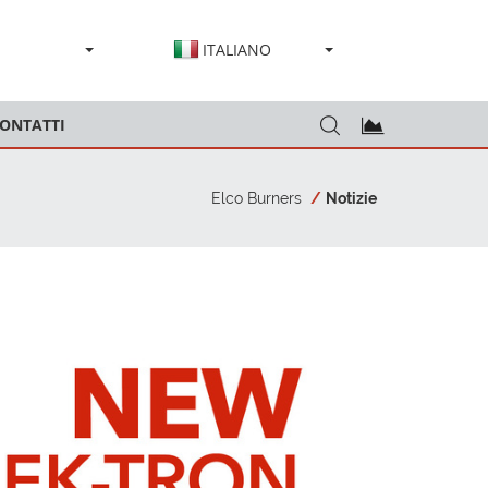
ITALIANO
ONTATTI
Elco Burners
Notizie