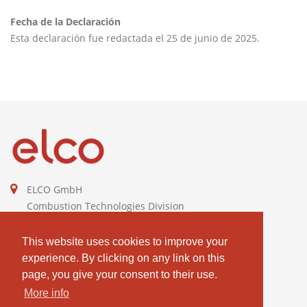
Fecha de la Declaración
Esta declaración fue redactada el 25 de junio de 2025.
ELCO GmbH
Combustion Technologies Division
Ariston Group
DE811544605
This website uses cookies to improve your
experience. By clicking on any link on this
contact@elco-burners.com
page, you give your consent to their use.
More info