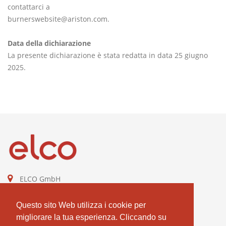
contattarci a
burnerswebsite@ariston.com.
Data della dichiarazione
La presente dichiarazione è stata redatta in data 25 giugno
2025.
ELCO GmbH
Combustion Technologies Division
Ariston Group
Questo sito Web utilizza i cookie per
DE811544605
migliorare la tua esperienza. Cliccando su